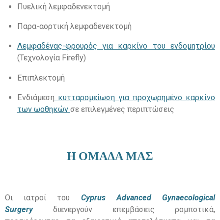
Πυελική λεμφαδενεκτομή
Παρα
-
αορτική λεμφαδενεκτομή
Λεμφαδένας-φρουρός για καρκίνο του ενδομητρίου
(
Τεχνολογία Firefly)
Eπιπλεκτομή
Ενδιάμεση
κυτταρομείωση για προχωρημένο καρκίνο
των ωοθηκών
σε επιλεγμένες περιπτώσεις
Η ΟΜΑΔΑ ΜΑΣ
Οι ιατροί του
Cyprus Advanced Gynaecological
Surgery
διενεργούν επεμβάσεις ρομποτικά
,