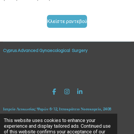
Κλείστε ραντεβού
Cyprus Advanced Gynaecological Surgery
F
I
L
a
n
i
c
s
n
Ιατρείο Λευκωσίας: Ψαρών 6-12, Ιπποκράτειο Νοσοκομείο, 2408
e
t
k
b
a
e
Ιατρείο Πάφου: Ιατρικό Κέντρο Αγία Χρυσοβαλάντου, Αλεξάνδρου
This website uses cookies to enhance your
o
g
d
Υψηλάντη 46, 8020
experience and display tailored ads. Continued use
o
r
I
of this website confirms your acceptance of our
k
a
n