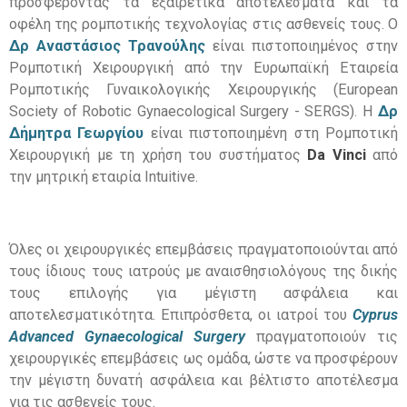
προσφέροντας τα εξαιρετικά αποτελέσματα και τα
οφέλη της ρομποτικής τεχνολογίας στις ασθενείς τους
.
Ο
Δρ Αναστάσιος Τρανούλης
είναι πιστοποιημένος στην
Ρομποτική Χειρουργική από την Ευρωπαϊκή Εταιρεία
Ρομποτικής Γυναικολογικής Χειρουργικής
(
European
Society of Robotic Gynaecological Surgery - SERGS)
.
Η
Δρ
Δήμητρα Γεωργίου
είναι πιστοποιημένη στη Ρομποτική
Χειρουργική με τη χρήση του συστήματος
Da Vinci
από
την μητρική εταιρία
Intuitive
.
Όλες οι χειρουργικές επεμβάσεις πραγματοποιούνται από
τους ίδιους τους ιατρούς με αναισθησιολόγους της δικής
τους επιλογής για μέγιστη ασφάλεια και
αποτελεσματικότητα
.
Επιπρόσθετα
,
οι ιατροί του
Cyprus
Advanced Gynaecological Surgery
πραγματοποιούν τις
χειρουργικές επεμβάσεις ως ομάδα
,
ώστε να προσφέρουν
την μέγιστη δυνατή ασφάλεια και βέλτιστο αποτέλεσμα
για τις ασθενείς τους
.