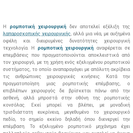
Η
ρ
ομποτική χειρουργική
δεν αποτελεί εξέλιξη
της
λαπαροσκοπικής χειρουργικής
,
αλλά μια νέα
,
με αυξημένα
οφέλη και διευρυμένες δυνατότητες χειρουργική
τεχνολογία
.
Η
ρ
ομποτική χειρουργική
αναφέρεται σε
επεμβάσεις που πραγματοποιούνται
αποκλειστικά
από
τον χειρουργό
,
με τη χρήση ενός εξελιγμένου ρομποτικού
συστήματος
,
το οποίο αναπαραγάγει με απόλυτη ακρίβεια
τις ανθρώπινες χειρουργικές κινήσεις
.
Κατά την
πραγματοποίηση μιας ρομποτικής επέμβασης
,
ο
επιβλέπων χειρουργός δε βρίσκεται πάνω από την
ασθενή
,
αλλά μπροστά στην οθόνη της ρομποτικής
κονσόλας
.
Εκεί μπορεί να βλέπει
,
με μοναδική
τρισδιάστατη ευκρίνεια
,
μεγεθυμένο το χειρουργικό
πεδίο
,
το σημείο εκείνο δηλαδή όπου διενεργεί την
επέμβαση
.
Το εξελιγμένο ρομποτικό μηχάνημα έχει