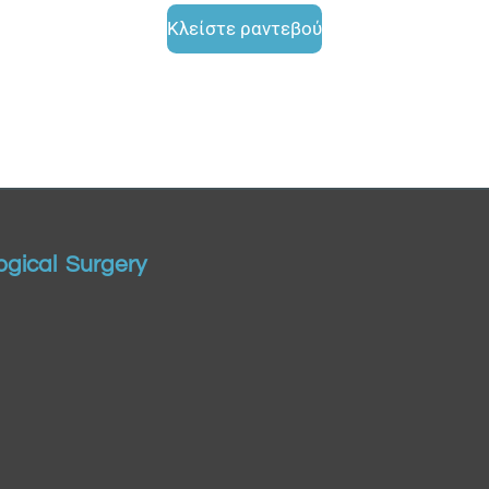
Κλείστε ραντεβού
gical Surgery