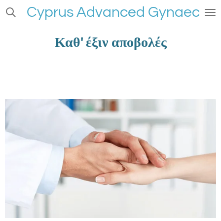
Cyprus Advanced Gynaecolog
Skip
to
main
Καθ' έξιν αποβολές
content